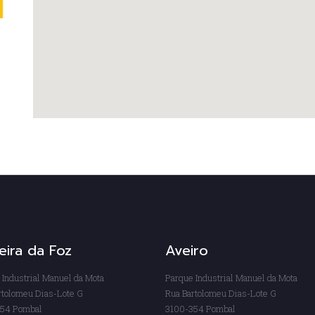
eira da Foz
Aveiro
 Industrial Manuel da Mota
Parque Industrial Manuel da Mota
rtolomeu Dias-Lote G
Rua Bartolomeu Dias-Lote G
54 Pombal
3100-354 Pombal