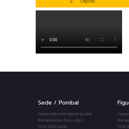
Ofipom
Sede / Pombal
Figu
Parque Industrial Manuel da Mota
Parque
Rua Bartolomeu Dias-Lote G
Rua Ba
3100-354 Pombal
3100-3