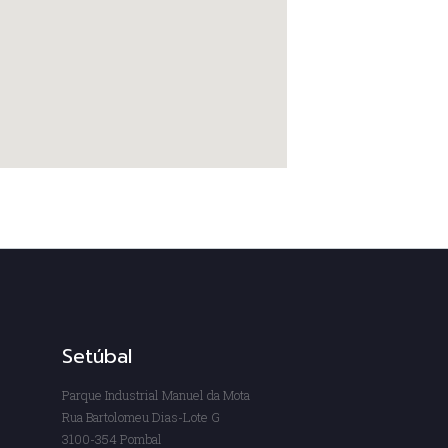
Setúbal
Parque Industrial Manuel da Mota
Rua Bartolomeu Dias-Lote G
3100-354 Pombal